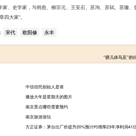
学家、史学家，与韩愈、柳宗元、王安石、苏洵、苏轼、苏辙、曾
章四大家”。
：
宋代
欧阳修
永丰
“骄儿休马足”的
中信信托创始人是谁
播放大年是星期天的图片
南京景点哪些需要预约
南京旅游游玩
方正证券：茅台出厂价提升20%预计约增厚23年净利润41