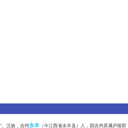
永丰
士”。汉族，吉州
（今江西省永丰县）人，因吉州原属庐陵郡