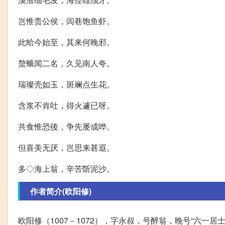
岂惟贵公侯，闾巷饱鱼虾。
此蛤今始至，其来何晚邪。
螯蛾闻二名，久见南人夸。
瑞璨壳如玉，斑斓点生花。
含浆不肯吐，得火遽已呀。
共食惟恐後，争先屡成哗。
但喜美无厌，岂思来甚遐。
多◇海上翁，辛苦斲泥沙。
作者简介(欧阳修)
欧阳修（1007－1072），字永叔，号醉翁，晚号“六一居