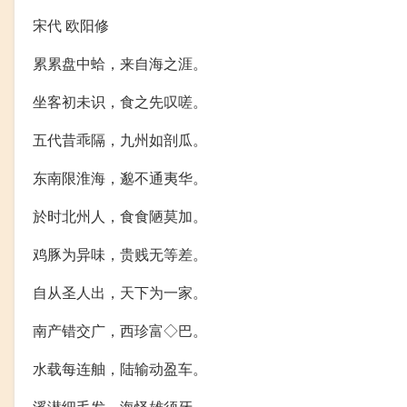
宋代 欧阳修
累累盘中蛤，来自海之涯。
坐客初未识，食之先叹嗟。
五代昔乖隔，九州如剖瓜。
东南限淮海，邈不通夷华。
於时北州人，食食陋莫加。
鸡豚为异味，贵贱无等差。
自从圣人出，天下为一家。
南产错交广，西珍富◇巴。
水载每连舳，陆输动盈车。
溪潜细毛发，海怪雄须牙。