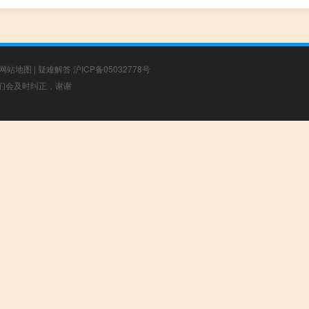
网站地图
|
疑难解答
沪ICP备05032778号
，我们会及时纠正，谢谢