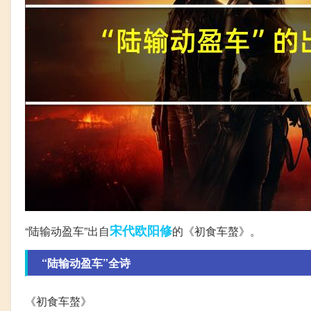
宋代
欧阳修
“陆输动盈车”出自
的《初食车螯》。
“陆输动盈车”全诗
《初食车螯》