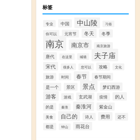
标签
中山陵
中国
专业
习俗
冬天
冬季
元宵节
你可以
南京
南京市
南京旅游
夫子庙
唐代
城墙
在这里
宋代
攻略
很多人
您可以
文化
春节
旅游
春节期间
时间
景点
梦幻西游
是一个
景区
游客
的人
玄武湖
疫情
游戏
秦淮河
紫金山
的是
秦淮
自己的
费用
诗人
还不
美食
雨花台
都是
钟山