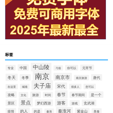
标签
中山陵
中国
元宵节
专业
你可以
习俗
南京
南京市
冬天
冬季
唐代
南京旅游
夫子庙
宋代
城墙
很多人
您可以
在这里
春节
攻略
是一个
旅游
春节期间
时间
文化
景点
游客
梦幻西游
景区
玄武湖
游戏
秦淮河
的人
紫金山
疫情
的是
美食
秦淮