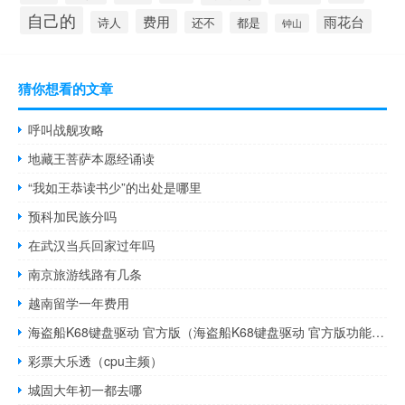
自己的
费用
雨花台
诗人
还不
都是
钟山
猜你想看的文章
呼叫战舰攻略
地藏王菩萨本愿经诵读
“我如王恭读书少”的出处是哪里
预科加民族分吗
在武汉当兵回家过年吗
南京旅游线路有几条
越南留学一年费用
海盗船K68键盘驱动 官方版（海盗船K68键盘驱动 官方版功能简介）
彩票大乐透（cpu主频）
城固大年初一都去哪