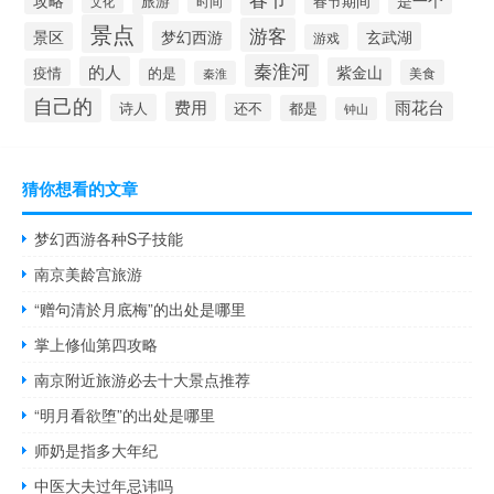
攻略
是一个
旅游
春节期间
时间
文化
景点
游客
梦幻西游
景区
玄武湖
游戏
秦淮河
的人
紫金山
疫情
的是
美食
秦淮
自己的
费用
雨花台
诗人
还不
都是
钟山
猜你想看的文章
梦幻西游各种S子技能
南京美龄宫旅游
“赠句清於月底梅”的出处是哪里
掌上修仙第四攻略
南京附近旅游必去十大景点推荐
“明月看欲堕”的出处是哪里
师奶是指多大年纪
中医大夫过年忌讳吗