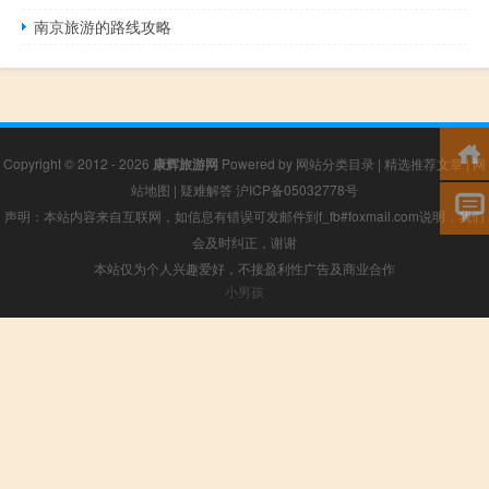
南京旅游的路线攻略
Copyright © 2012 - 2026
康辉旅游网
Powered by
网站分类目录
|
精选推荐文章
|
网
站地图
|
疑难解答
沪ICP备05032778号
声明：本站内容来自互联网，如信息有错误可发邮件到f_fb#foxmail.com说明，我们
会及时纠正，谢谢
本站仅为个人兴趣爱好，不接盈利性广告及商业合作
小男孩