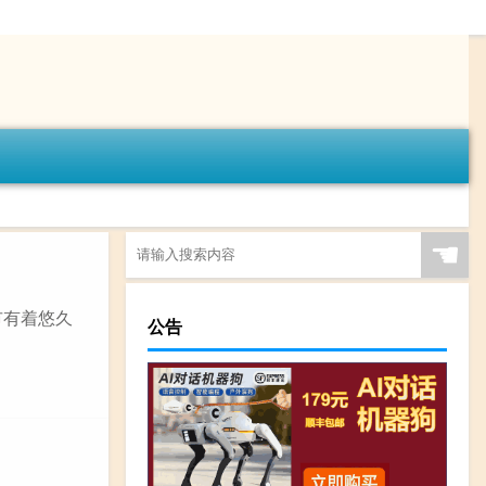
☚
市有着悠久
公告