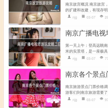
南京故宫概况 南京故宫
的扩建和改建，有现存明朝
njg
03-07
2
南京广播电视
第一天上午：登高远眺南
米的实景塔，是一座极具
njg
03-07
7
南京各个景点
南京旅游景点门票价格调
游客们到南京旅游需要了
njg
03-07
9