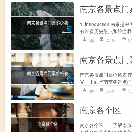
南京各景点门
1. Introducti
有许多历史景点和旅游胜
njg
03-07
2
南京各景点门
南京各景点门票价格表 
光。下面是南京各景点门
njg
03-07
9
南京各个区
南京各个区——了解南京