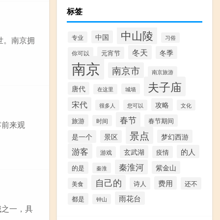
标签
中山陵
中国
专业
习俗
于世。南京拥
冬天
冬季
元宵节
你可以
南京
南京市
南京旅游
夫子庙
唐代
城墙
在这里
宋代
攻略
很多人
您可以
文化
春节
旅游
春节期间
时间
客前来观
景点
梦幻西游
是一个
景区
游客
的人
玄武湖
疫情
游戏
秦淮河
紫金山
的是
秦淮
自己的
费用
诗人
还不
美食
雨花台
都是
钟山
城之一，具