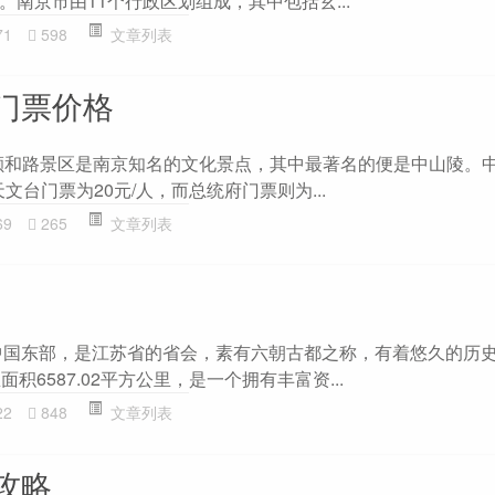
南京市由11个行政区划组成，其中包括玄...
71
598
文章列表
门票价格
格 颐和路景区是南京知名的文化景点，其中最著名的便是中山陵。
文台门票为20元/人，而总统府门票则为...
69
265
文章列表
中国东部，是江苏省的省会，素有六朝古都之称，有着悠久的历
积6587.02平方公里，是一个拥有丰富资...
22
848
文章列表
攻略