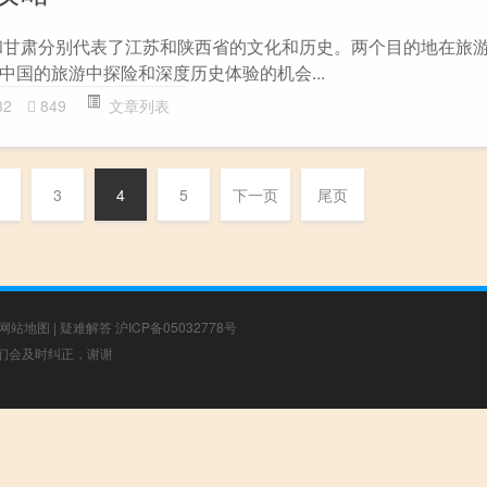
和甘肃分别代表了江苏和陕西省的文化和历史。两个目的地在旅
中国的旅游中探险和深度历史体验的机会...
32
849
文章列表
3
4
5
下一页
尾页
网站地图
|
疑难解答
沪ICP备05032778号
，我们会及时纠正，谢谢