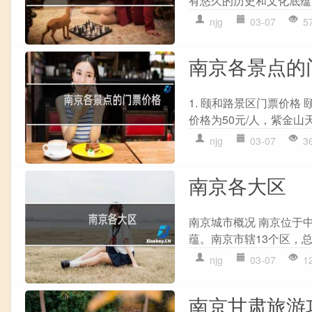
有悠久的历史和文化底蕴。
njg
03-07
5
南京各景点的
1. 颐和路景区门票价
价格为50元/人，紫金山天
njg
03-07
3
南京各大区
南京城市概况 南京位于
蕴。南京市辖13个区，总面
njg
03-07
1
南京甘肃旅游