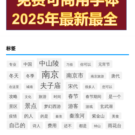
标签
中山陵
中国
元宵节
专业
你可以
习俗
南京
南京市
冬天
冬季
唐代
南京旅游
夫子庙
宋代
城墙
很多人
您可以
在这里
春节
攻略
是一个
旅游
春节期间
时间
文化
景点
游客
梦幻西游
景区
玄武湖
游戏
秦淮河
的人
紫金山
疫情
的是
美食
秦淮
自己的
费用
雨花台
诗人
还不
都是
钟山