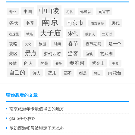
中山陵
中国
元宵节
专业
你可以
习俗
南京
南京市
冬天
冬季
唐代
南京旅游
夫子庙
宋代
城墙
很多人
您可以
在这里
春节
攻略
是一个
旅游
春节期间
时间
文化
景点
游客
梦幻西游
景区
玄武湖
游戏
秦淮河
的人
紫金山
疫情
的是
美食
秦淮
自己的
费用
雨花台
诗人
还不
都是
钟山
猜你想看的文章
南京旅游年卡最值得去的地方
gta 5任务攻略
梦幻西游帐号被锁定了怎么办