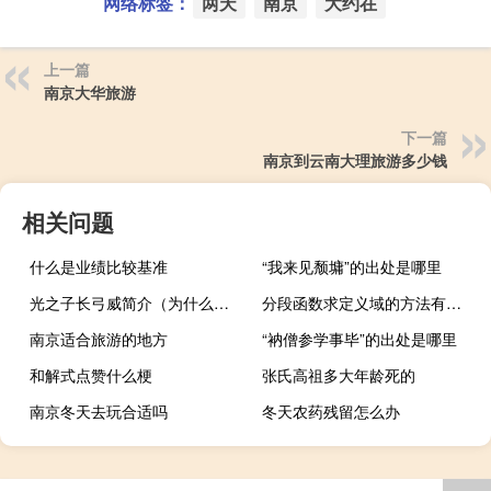
网络标签：
两天
南京
大约在
上一篇
南京大华旅游
下一篇
南京到云南大理旅游多少钱
相关问题
什么是业绩比较基准
“我来见颓墉”的出处是哪里
光之子长弓威简介（为什么光之子长弓威有两个老婆）
分段函数求定义域的方法有哪些
南京适合旅游的地方
“衲僧参学事毕”的出处是哪里
和解式点赞什么梗
张氏高祖多大年龄死的
南京冬天去玩合适吗
冬天农药残留怎么办