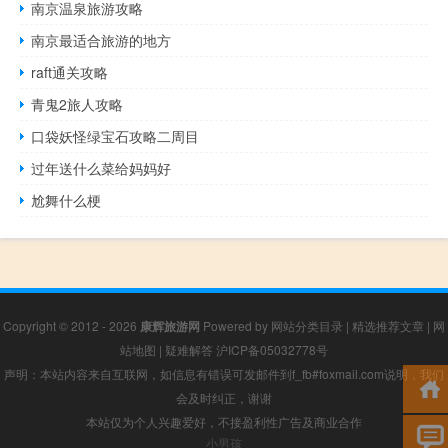
南京温泉旅游攻略
南京最适合旅游的地方
raft通关攻略
青鬼2旅人攻略
口袋妖怪绿宝石攻略二周目
过年送什么菜给妈妈好
尬舞什么梗
Copyright © 2012 - 2026
康辉旅游网
Powered by
网站分类目录
|
精选推荐文章
|
网
站地图
|
疑难解答
沪ICP备05032778号
声明：本站内容来自互联网，如信息有错误可发邮件到f_fb#foxmail.com说明，我们
会及时纠正，谢谢
本站仅为个人兴趣爱好，不接盈利性广告及商业合作
小男孩